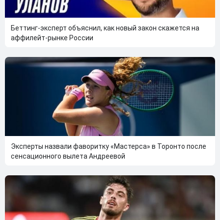
Беттинг-эксперт объяснил, как новый закон скажется на
аффилейт-рынке России
Эксперты назвали фаворитку «Мастерса» в Торонто после
сенсационного вылета Андреевой