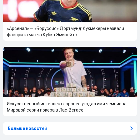
«Арсенал» — «Боруссия» Дортмунд: букмекеры назвали
фаворита матча Кубка Эмирейтс
Искусственный интеллект заранее угадал имя чемпиона
Мировой серии покера в Лас-Вегасе
Больше новостей