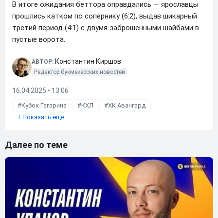
В итоге ожидания беттора оправдались — ярославцы
прошлись катком по сопернику (6:2), выдав шикарный
третий период (4:1) с двумя заброшенными шайбами в
пустые ворота.
Константин Киршов
АВТОР:
Редактор букмекерских новостей
16.04.2025 • 13:06
Кубок Гагарина
КХЛ
ХК Авангард
+
Показать ещё
Далее по теме