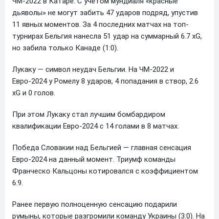
ЧМ-2022 в Катаре. С учетом мундиаля «красные
дьяволы» не могут забить 47 ударов подряд, упустив
11 явных моментов. За 4 последних матчах на топ-
турнирах Бельгия нанесла 51 удар на суммарный 6.7 xG,
но забила только Канаде (1:0).
Лукаку — символ неудач Бельгии. На ЧМ-2022 и
Евро-2024 у Ромелу 8 ударов, 4 попадания в створ, 2.6
xG и 0 голов.
При этом Лукаку стал лучшим бомбардиром
квалификации Евро-2024 с 14 голами в 8 матчах.
Победа Словакии над Бельгией — главная сенсация
Евро-2024 на данный момент. Триумф команды
Франческо Кальцоны котировался с коэффициентом
6.9.
Ранее первую полноценную сенсацию подарили
румыны, которые разгромили команду Украины (3:0). На