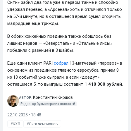
Сити» забил два гола уже в первом тайме и спокойно
удержал перевес, а «Арсенал» хоть и отличился только
на 57-й минуте, но в оставшееся время сумел огорчить
мадридцев еще трижды.
В обоих хоккейных поединка также обошлось без
лишних нервов — «Северсталь» и «Стальные лисы»
победили с разницей в 3 шайбы.
Еще один клиент PARI
собрал
13-матчевый «паровоз» в
основном из поединков главного еврокубка, причем 8
из 13 событий уже сыграли, а если «доедут»
оставшиеся 5, то выигрыш составит
1 410 000 рублей
.
Константин Киршов
АВТОР:
Редактор букмекерских новостей
22.10.2025 • 18:48
КХЛ
Лига чемпионов