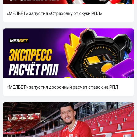
«МЕЛБЕТ» запустил «Страховку от скуки РПЛ»
«МЕЛБЕТ» запустил досрочный расчет ставок на РПЛ