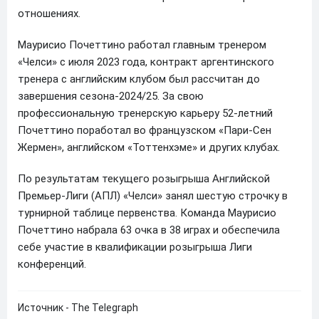
отношениях.
Маурисио Почеттино работал главным тренером
«Челси» с июля 2023 года, контракт аргентинского
тренера с английским клубом был рассчитан до
завершения сезона-2024/25. За свою
профессиональную тренерскую карьеру 52-летний
Почеттино поработал во французском «Пари-Сен
Жермен», английском «Тоттенхэме» и других клубах.
По результатам текущего розыгрыша Английской
Премьер-Лиги (АПЛ) «Челси» занял шестую строчку в
турнирной таблице первенства. Команда Маурисио
Почеттино набрала 63 очка в 38 играх и обеспечила
себе участие в квалификации розыгрыша Лиги
конференций.
Источник - The Telegraph