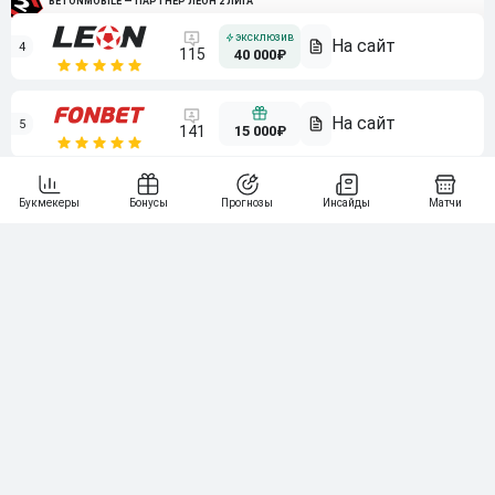
BETONMOBILE — ПАРТНЕР ЛЕОН 2 ЛИГА
4
115
40 000₽
5
15 000₽
141
6
3 000₽
19
7
64
10 000₽
Смотреть всех