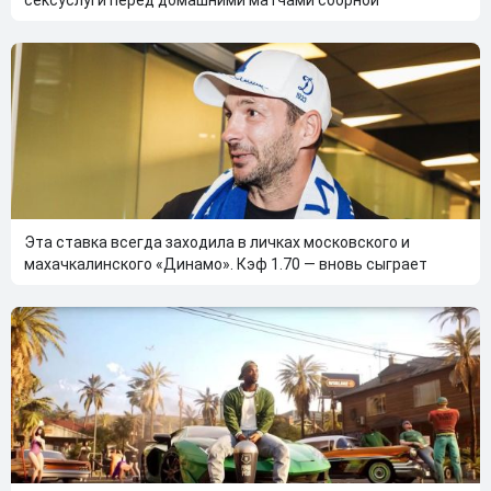
Эта ставка всегда заходила в личках московского и
махачкалинского «Динамо». Кэф 1.70 — вновь сыграет