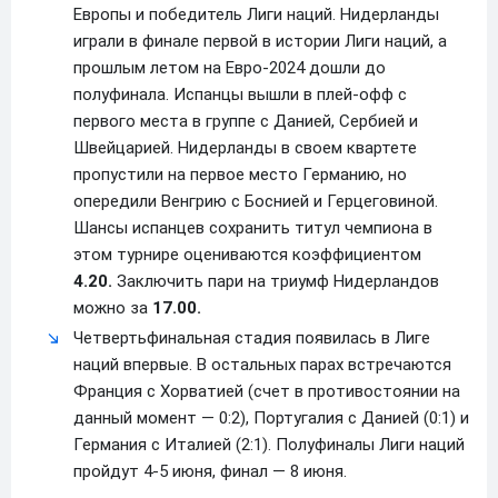
Европы и победитель Лиги наций. Нидерланды
играли в финале первой в истории Лиги наций, а
прошлым летом на Евро-2024 дошли до
полуфинала. Испанцы вышли в плей-офф с
первого места в группе с Данией, Сербией и
Швейцарией. Нидерланды в своем квартете
пропустили на первое место Германию, но
опередили Венгрию с Боснией и Герцеговиной.
Шансы испанцев сохранить титул чемпиона в
этом турнире оцениваются коэффициентом
4.20.
Заключить пари на триумф Нидерландов
можно за
17.00.
Четвертьфинальная стадия появилась в Лиге
наций впервые. В остальных парах встречаются
Франция с Хорватией (счет в противостоянии на
данный момент — 0:2), Португалия с Данией (0:1) и
Германия с Италией (2:1). Полуфиналы Лиги наций
пройдут 4-5 июня, финал — 8 июня.