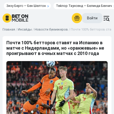
Зизу Бергс — Бен Шелтон
Тейлор Таунсенд — Белинда Бенчич
Войти
Главная
/
Инсайды
/
Новости букмекеров
/
Почти 100% бетторов ставя
Почти 100% бетторов ставят на Испанию в
матче с Нидерландами, но «оранжевые» не
проигрывают в очных матчах с 2010 года