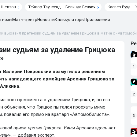
н Шелтон
Тейлор Таунсенд — Белинда Бенчич
Каспер Рууд — 
гнозы
Матч-центр
Новости
Калькуляторы
Приложения
й выразил претензии судьям за удаление Грицюка в матче с «Автомоб
Ре
зии судьям за удаление Грицюка
»
1
т Валерий Покровский возмутился решением
ить нападающего армейцев Арсения Грицюка за
 Аликина.
2
ил повтор момента с удалением Грицюка, и, по его
Он объяснил, что Грицюк пытался проехать мимо
м, повалил его прямо на вратаря «Автомобилиста».
3
иловой приём против Грицюка. Вины Арсения здесь нет
нзии»
, — добавил эксперт.