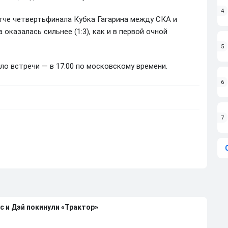
4
тче четвертьфинала Кубка Гагарина между СКА и
казалась сильнее (1:3), как и в первой очной
.
5
ло встречи — в 17:00 по московскому времени.
6
7
с и Дэй покинули «Трактор»