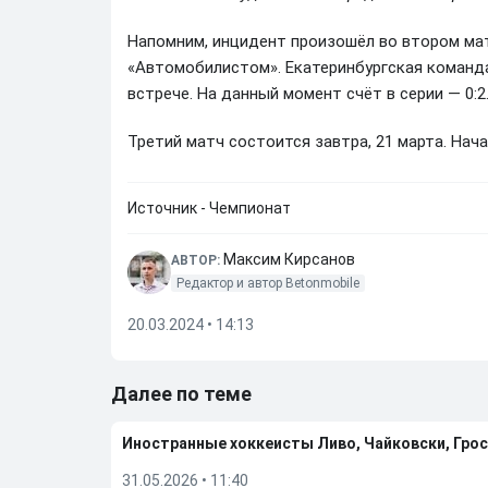
Напомним, инцидент произошёл во втором ма
«Автомобилистом». Екатеринбургская команда о
встрече. На данный момент счёт в серии — 0:2
Третий матч состоится завтра, 21 марта. Нача
Источник - Чемпионат
Максим Кирсанов
АВТОР:
Редактор и автор Betonmobile
20.03.2024 • 14:13
Далее по теме
Иностранные хоккеисты Ливо, Чайковски, Грос
31.05.2026
•
11:40