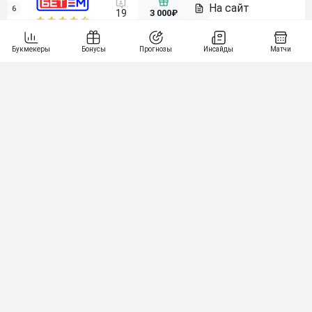
6
3 000₽
19
7
64
10 000₽
Смотреть всех