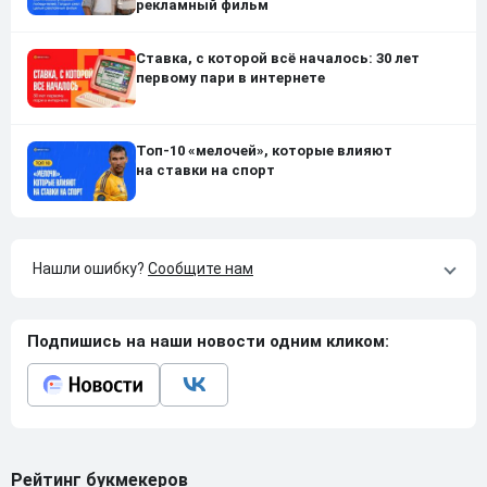
рекламный фильм
Ставка, с которой всё началось: 30 лет
первому пари в интернете
Топ-10 «мелочей», которые влияют
на ставки на спорт
Нашли ошибку?
Сообщите нам
Подпишись на наши новости одним кликом:
Рейтинг букмекеров