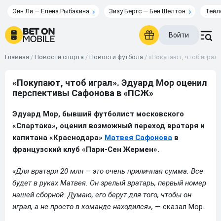
Энн Ли — Елена Рыбакина
Зизу Бергс — Бен Шелтон
Тейл
Войти
Главная
/
Новости спорта
/
Новости футбола
/
«Покупают, чтоб играл
«Покупают, чтоб играл». Эдуард Мор оценил
перспективы Cафонова в «ПСЖ»
Эдуард Мор, бывший футболист московского
«Cпартака», оценил возможный переход вратаря и
капитана «Краснодара»
Матвея Сафонова
в
французский клуб «Пари-Сен Жермен».
«Для вратаря 20 млн — это очень приличная сумма. Все
будет в руках Матвея. Он зрелый вратарь, первый номер
нашей сборной. Думаю, его берут для того, чтобы он
играл, а не просто в команде находился»,
— сказал Мор.