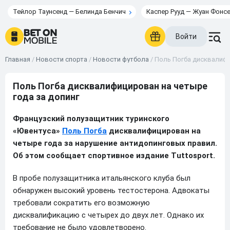
Тейлор Таунсенд — Белинда Бенчич
Каспер Рууд — Жуан Фонс
Войти
Главная
/
Новости спорта
/
Новости футбола
/
Поль Погба дисквалифи
Поль Погба дисквалифицирован на четыре
года за допинг
Французский полузащитник туринского
«Ювентуса»
Поль Погба
дисквалифицирован на
четыре года за нарушение антидопинговых правил.
Об этом сообщает спортивное издание Tuttosport.
В пробе полузащитника итальянского клуба был
обнаружен высокий уровень тестостерона. Адвокаты
требовали сократить его возможную
дисквалификацию с четырех до двух лет. Однако их
требование не было удовлетворено.