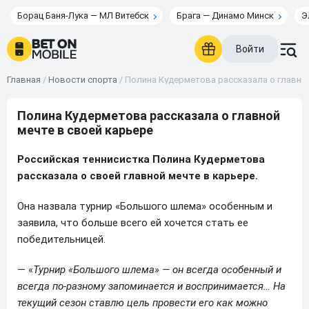
Борац Баня-Лука — МЛ Витебск
Брага — Динамо Минск
Э
Войти
Главная
/
Новости спорта
/
Полина Кудерметова рассказала о главной
Полина Кудерметова рассказала о главной
мечте в своей карьере
Российская теннисистка Полина Кудерметова
рассказала о своей главной мечте в карьере.
Она назвала турнир «Большого шлема» особенным и
заявила, что больше всего ей хочется стать ее
победительницей.
— «
Турнир «Большого шлема» — он всегда особенный и
всегда по-разному запоминается и воспринимается… На
текущий сезон ставлю цель провести его как можно