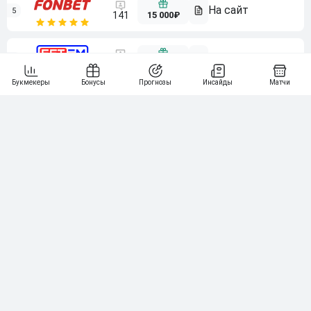
5
15 000₽
141
6
3 000₽
19
7
64
10 000₽
Смотреть всех