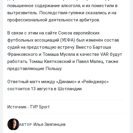
повышенное содержание алкоголя, и их поместили в
вытрезвитель. Последствия гулянки сказались и на
профессиональной деятельности арбитров.
В связи с этим на сайте Союза европейских
футбольных ассоциаций (УЕФА) был изменён состав
судей на предстоящую встречу. Вместо Бартоша
Франковского и Томаша Мусяла в качестве VAR будут
работать Томаш Квятковский и Павел Малец, также
представляющие Польшу.
Ответный матч между «Динамо» и «Рейнджерс»
состоится 13 августа в Шотландии.
Источник - TVP Sport
Илья Звягинцев
АВТОР: