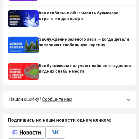
Как стабильно обыгрывать букмекера:
стратегии для профи
Заблуждение зеленого леса — когда детали
заслоняют глобальную картину
Как букмекеры получают лайв со стадионов
и где их слабые места
Нашли ошибку?
Сообщите нам
Подпишись на наши новости одним кликом: