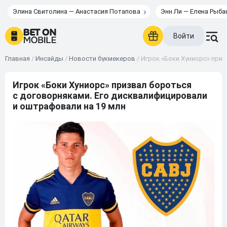
Элина Свитолина — Анастасия Потапова
Энн Ли — Елена Рыба
Войти
Главная
/
Инсайды
/
Новости букмекеров
/
Игрок «Боки Хуниорс» при
Игрок «Боки Хуниорс» призвал бороться
с договорняками. Его дисквалифицировали
и оштрафовали на 19 млн