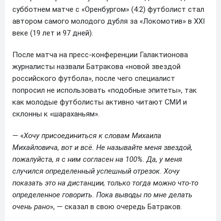
субботнем матче с «Оренбургом» (4:2) футболист стал
автором самого молодого дубля за «Локомотив» в XXI
веке (19 лет и 97 дней).
После матча на пресс-конференции Галактионова
журналисты назвали Батракова «новой звездой
российского футбола», после чего специалист
попросил не использовать «подобные эпитеты», так
как молодые футболисты активно читают СМИ и
склонны к «шараханьям».
— «
Хочу присоединиться к словам Михаила
Михайловича, вот и всё. Не называйте меня звездой,
пожалуйста, я с ним согласен на 100%. Да, у меня
случился определенный успешный отрезок. Хочу
показать это на дистанции, только тогда можно что‑то
определенное говорить. Пока выводы по мне делать
очень рано
», — сказал в свою очередь Батраков.