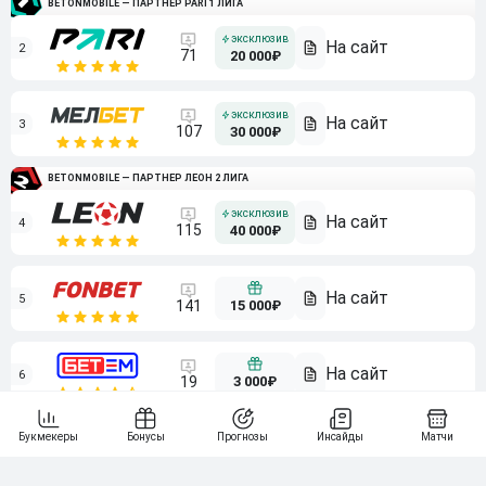
BETONMOBILE — ПАРТНЕР PARI 1 ЛИГА
2
71
20 000₽
3
107
30 000₽
BETONMOBILE — ПАРТНЕР ЛЕОН 2 ЛИГА
4
115
40 000₽
5
15 000₽
141
6
3 000₽
19
7
64
10 000₽