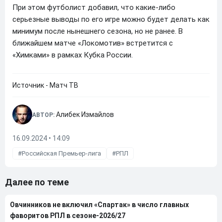
При этом футболист добавил, что какие-либо
серьезные выводы по его игре можно будет делать как
минимум после нынешнего сезона, но не ранее. В
ближайшем матче «Локомотив» встретится с
«Химками» в рамках Кубка России.
Источник - Матч ТВ
Алибек Измайлов
АВТОР:
16.09.2024 • 14:09
Российская Премьер-лига
РПЛ
Далее по теме
Овчинников не включил «Спартак» в число главных
фаворитов РПЛ в сезоне-2026/27