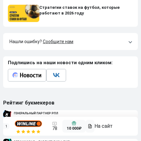
Стратегии ставок на футбол, которые
работают в 2026 году
Нашли ошибку?
Сообщите нам
Подпишись на наши новости одним кликом:
Рейтинг букмекеров
ГЕНЕРАЛЬНЫЙ ПАРТНЕР РПЛ
1
10 000₽
78