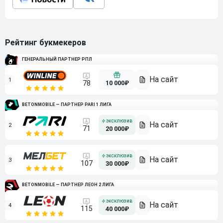
Рейтинг букмекеров
ГЕНЕРАЛЬНЫЙ ПАРТНЕР РПЛ
1
10 000₽
78
BETONMOBILE — ПАРТНЕР PARI 1 ЛИГА
2
71
20 000₽
3
107
30 000₽
BETONMOBILE — ПАРТНЕР ЛЕОН 2 ЛИГА
4
115
40 000₽