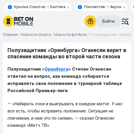
Крылья Советов — Балтика
Локомотив — Акрон
Войти
Главная
/
Новости спорта
/
Новости футбола
/
Полузащитник «Оренбур
Полузащитник «Оренбурга» Оганесян верит в
спасение команды во второй части сезона
Полузащитник «
Оренбурга
» Степан Оганесян
ответил на вопрос, как команда собирается
исправлять свое положение в турнирной таблице
Российской Премьер-лиги.
— «
Набирать очки и выигрывать в каждом матче. У нас
все есть, чтобы исправить положение. Ситуация не
плачевная, и нам это по силам»
, — сказал Оганесян
команде «Матч ТВ».