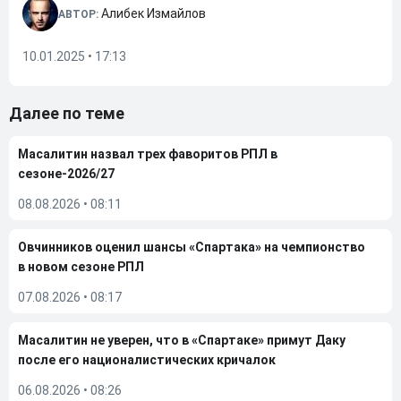
Алибек Измайлов
АВТОР:
10.01.2025 • 17:13
Далее по теме
Масалитин назвал трех фаворитов РПЛ в
сезоне-2026/27
08.08.2026
•
08:11
Овчинников оценил шансы «Спартака» на чемпионство
в новом сезоне РПЛ
07.08.2026
•
08:17
Масалитин не уверен, что в «Спартаке» примут Даку
после его националистических кричалок
06.08.2026
•
08:26