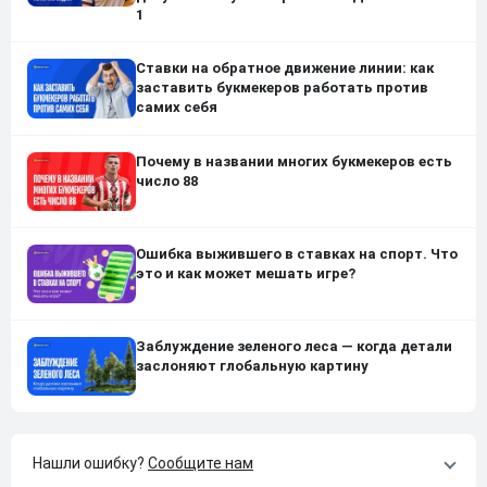
1
Ставки на обратное движение линии: как
заставить букмекеров работать против
самих себя
Почему в названии многих букмекеров есть
число 88
Ошибка выжившего в ставках на спорт. Что
это и как может мешать игре?
Заблуждение зеленого леса — когда детали
заслоняют глобальную картину
Нашли ошибку?
Сообщите нам