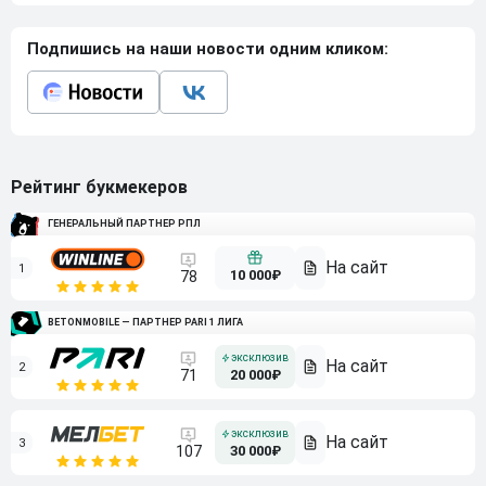
Подпишись на наши новости одним кликом:
Рейтинг букмекеров
ГЕНЕРАЛЬНЫЙ ПАРТНЕР РПЛ
1
10 000₽
78
BETONMOBILE — ПАРТНЕР PARI 1 ЛИГА
2
71
20 000₽
3
107
30 000₽