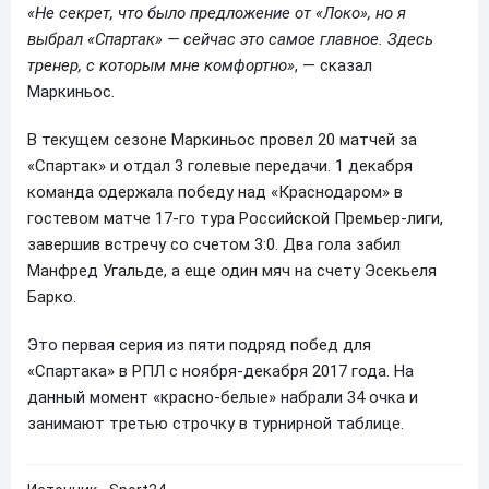
«Не секрет, что было предложение от «Локо», но я
выбрал «Спартак» — сейчас это самое главное. Здесь
тренер, с которым мне комфортно»
, — сказал
Маркиньос.
В текущем сезоне Маркиньос провел 20 матчей за
«Спартак» и отдал 3 голевые передачи. 1 декабря
команда одержала победу над «Краснодаром» в
гостевом матче 17-го тура Российской Премьер-лиги,
завершив встречу со счетом 3:0. Два гола забил
Манфред Угальде, а еще один мяч на счету Эсекьеля
Барко.
Это первая серия из пяти подряд побед для
«Спартака» в РПЛ с ноября-декабря 2017 года. На
данный момент «красно-белые» набрали 34 очка и
занимают третью строчку в турнирной таблице.