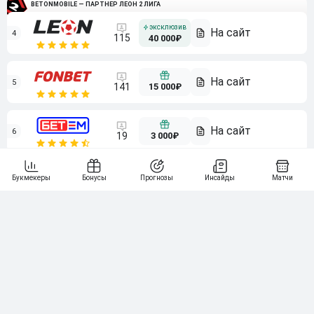
BETONMOBILE — ПАРТНЕР ЛЕОН 2 ЛИГА
4
115
40 000₽
5
15 000₽
141
6
3 000₽
19
7
64
10 000₽
Смотреть всех