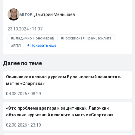
Дмитрий Меньшаев
АВТОР:
23.10.2024 • 11:37
Владимир Пономарев
Российская Премьер-лига
+
Показать ещё
РПЛ
Далее по теме
Овчинников назвал дураком Ву за нелепый пенальти в
матче «Спартака»
04.08.2026
•
08:29
«Это проблема вратаря и защитника». Лапочкин
объяснил курьезный пенальти в матче «Спартака»
02.08.2026
•
23:19