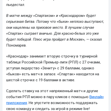
пьедестал.
В матче между «Спартаком» и «Краснодаром» будет
серьезная битва. Потому что «быки» неплохо выступают,
они нацелены на призовое место. В лучшем случае
«Спартак» сыграет вничью. Для красно-белых это уже
будет победой. Плюс игра пройдет в Москве», —
сказал
Пономарев.
«Краснодар» занимает вторую строчку в турнирной
таблице Российской Премьер-лиги (РПЛ) с 27 очками,
уступая лидерство «Зениту» с 29 баллами, однако
«быков» есть матч в запасе. «Спартак» находится на
шестой строчке с 19 баллами в активе.
Сделать ставку на этот напряженный матч и другие
события РПЛ можно в пару кликов с помощью
Винлайн
приложения
. Не упустите возможность поддержать
свою команду и следить за игрой в режиме live!