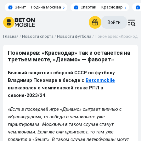
Зенит — Родина Москва
Спартак — Краснодар
Войти
Главная
/
Новости спорта
/
Новости футбола
/
Пономарев: «Краснодар
Пономарев: «Краснодар» так и останется на
третьем месте, «Динамо» — фаворит»
Бывший защитник сборной СССР по футболу
Владимир Пономаре в беседе с
Betonmobile
высказался о чемпионской гонке РПЛ в
сезоне-2023/24.
«Если в последней игре «Динамо» сыграет вничью с
«Краснодаром», то победа в чемпионате уже
гарантирована. Москвичи в таком случае станут
чемпионами. Если же они проиграют, то там уже
появится и «Зенит». В таком случае петербуржцы могут