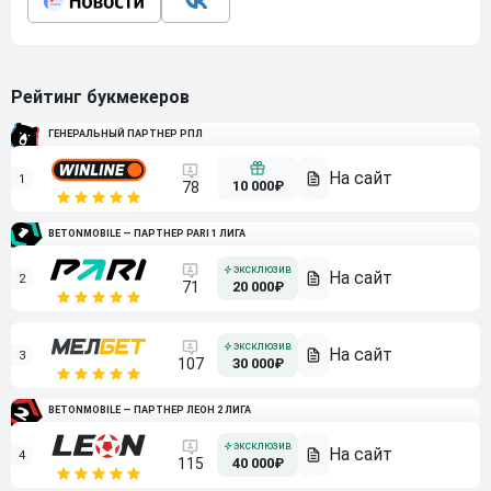
Рейтинг букмекеров
ГЕНЕРАЛЬНЫЙ ПАРТНЕР РПЛ
1
10 000₽
78
BETONMOBILE — ПАРТНЕР PARI 1 ЛИГА
2
71
20 000₽
3
107
30 000₽
BETONMOBILE — ПАРТНЕР ЛЕОН 2 ЛИГА
4
115
40 000₽