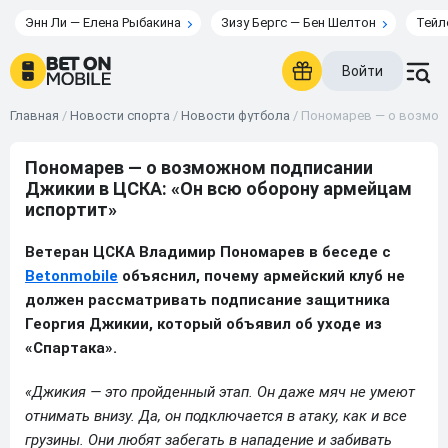
Энн Ли — Елена Рыбакина
Зизу Бергс — Бен Шелтон
Тейл
Войти
Главная
/
Новости спорта
/
Новости футбола
/
Пономарев — о возможн
Пономарев — о возможном подписании
Джикии в ЦСКА: «Он всю оборону армейцам
испортит»
Ветеран ЦСКА Владимир Пономарев в беседе с
Betonmobile
объяснил, почему армейский клуб не
должен рассматривать подписание защитника
Георгия Джикии, который объявил об уходе из
«Спартака».
«Джикия — это пройденный этап. Он даже мяч не умеют
отнимать внизу. Да, он подключается в атаку, как и все
грузины. Они любят забегать в нападение и забивать