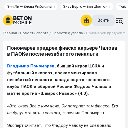
Энн Ли — Елена Рыбакина
Зизу Бергс — Бен Шелтон
Тейл
Войти
Главная
/
Новости спорта
/
Новости футбола
/
Пономарев предрек фиа
Пономарев предрек фиаско карьере Чалова
в ПАОКе после незабитого пенальти
Владимир Пономарев
, бывший игрок ЦСКА и
футбольный эксперт, прокомментировал
незабитый пенальти нападающего греческого
клуба ПАОК и сборной России Федора Чалова в
матче против «Шемрок Роверс» (4:0).
«Это ужас! Все с ним ясно. Он потерпит там фиаско. Его
не будут ставить в состав», —
заявил Пономарев.
Эксперт считает, что Федору Чалову не следовало