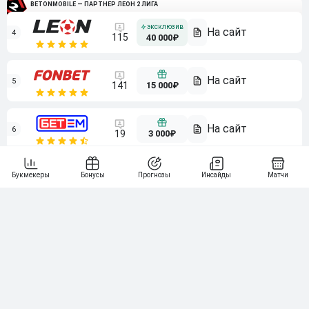
BETONMOBILE — ПАРТНЕР ЛЕОН 2 ЛИГА
4
115
40 000₽
5
15 000₽
141
6
3 000₽
19
7
64
10 000₽
Смотреть всех