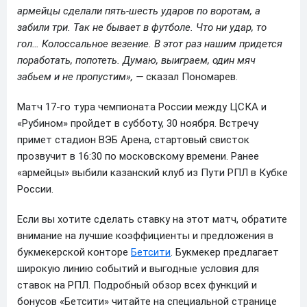
армейцы сделали пять-шесть ударов по воротам, а
забили три. Так не бывает в футболе. Что ни удар, то
гол… Колоссальное везение. В этот раз нашим придется
поработать, попотеть. Думаю, выиграем, один мяч
забьем и не пропустим», —
сказал Пономарев.
Матч 17-го тура чемпионата России между ЦСКА и
«Рубином» пройдет в субботу, 30 ноября. Встречу
примет стадион ВЭБ Арена, стартовый свисток
прозвучит в 16:30 по московскому времени. Ранее
«армейцы» выбили казанский клуб из Пути РПЛ в Кубке
России.
Если вы хотите сделать ставку на этот матч, обратите
внимание на лучшие коэффициенты и предложения в
букмекерской конторе
Бетсити
. Букмекер предлагает
широкую линию событий и выгодные условия для
ставок на РПЛ. Подробный обзор всех функций и
бонусов «Бетсити» читайте на специальной странице