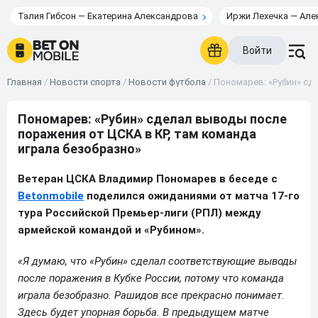
Талия Гибсон — Екатерина Александрова
Иржи Лехечка — Але
Войти
Главная
/
Новости спорта
/
Новости футбола
/
Пономарев: «Рубин» сд
Пономарев: «Рубин» сделал выводы после
поражения от ЦСКА в КР, там команда
играла безобразно»
Ветеран ЦСКА Владимир Пономарев в беседе с
Betonmobile
поделился ожиданиями от матча 17-го
тура Российской Премьер-лиги (РПЛ) между
армейской командой и «Рубином».
«Я думаю, что «Рубин» сделал соответствующие выводы
после поражения в Кубке России, потому что команда
играла безобразно. Рашидов все прекрасно понимает.
Здесь будет упорная борьба. В предыдущем матче