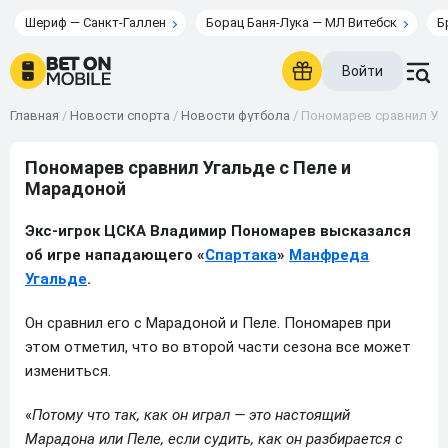
Шериф — Санкт-Галлен
Борац Баня-Лука — МЛ Витебск
Б
Войти
Главная
/
Новости спорта
/
Новости футбола
/
Пономарев сравнил Уга
Пономарев сравнил Угальде с Пеле и
Марадоной
Экс-игрок ЦСКА Владимир Пономарев высказался
об игре нападающего «
Спартака
»
Манфреда
Угальде
.
Он сравнил его с Марадоной и Пеле. Пономарев при
этом отметил, что во второй части сезона все может
измениться.
«
Потому что так, как он играл — это настоящий
Марадона или Пеле, если судить, как он разбирается с