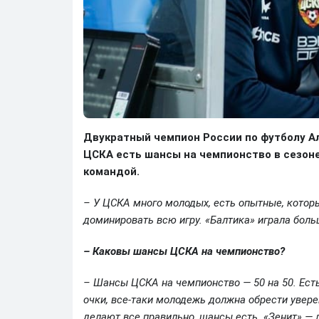
Двукратный чемпион России по футболу А
ЦСКА есть шансы на чемпионство в сезоне
командой.
– У ЦСКА много молодых, есть опытные, которы
доминировать всю игру. «Балтика» играла больш
– Каковы шансы ЦСКА на чемпионство?
– Шансы ЦСКА на чемпионство — 50 на 50. Есть
очки, все-таки молодежь должна обрести уверен
делают все правильно, шансы есть. «Зенит» —