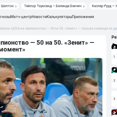
н Шелтон
Тейлор Таунсенд — Белинда Бенчич
Каспер Рууд — 
гнозы
Матч-центр
Новости
Калькуляторы
Приложения
Шансы ЦСКА на чемпионство — 50 на 50. «Зенит» — лучшая команда на д
Ре
ионство — 50 на 50. «Зенит» —
 момент»
1
2
3