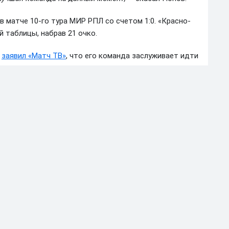
 матче 10-го тура МИР РПЛ со счетом 1:0. «Красно-
й таблицы, набрав 21 очко.
и
заявил «Матч ТВ»
, что его команда заслуживает идти
Москва
ионство в новом сезоне РПЛ