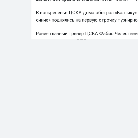
В воскресенье ЦСКА дома обыграл «Балтику» в
синие» поднялись на первую строчку турнирно
Ранее главный тренер ЦСКА Фабио Челестин
на первом месте в РПЛ.
Алексей Комар
АВТОР:
Редактор Betonmobile
28.09.2025 • 18:03
Российская Премьер-лига
РПЛ
ФК ЦСКА 
Далее по теме
Овчинников оценил шансы «Спартака» на чемп
07.08.2026
•
08:17