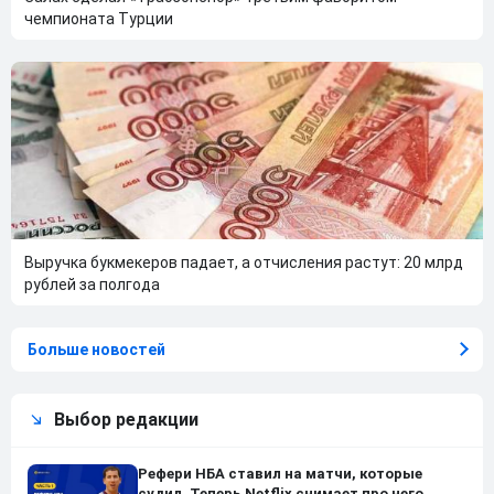
чемпионата Турции
Выручка букмекеров падает, а отчисления растут: 20 млрд
рублей за полгода
Больше новостей
Выбор редакции
Рефери НБА ставил на матчи, которые
судил. Теперь Netflix снимает про него