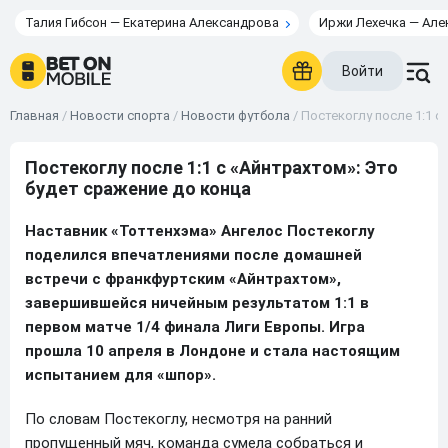
Талия Гибсон — Екатерина Александрова
Иржи Лехечка — Але
Войти
Главная
/
Новости спорта
/
Новости футбола
/
Постекоглу после 1:1 с
Постекоглу после 1:1 с «Айнтрахтом»: Это
будет сражение до конца
Наставник «Тоттенхэма» Ангелос Постекоглу
поделился впечатлениями после домашней
встречи с франкфуртским «Айнтрахтом»,
завершившейся ничейным результатом 1:1 в
первом матче 1/4 финала Лиги Европы. Игра
прошла 10 апреля в Лондоне и стала настоящим
испытанием для «шпор».
По словам Постекоглу, несмотря на ранний
пропущенный мяч, команда сумела собраться и