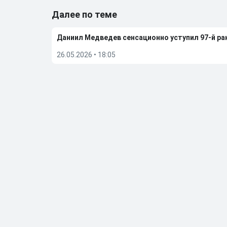
Далее по теме
Даниил Медведев сенсационно уступил 97-й рак
26.05.2026
•
18:05
Джокович отказал в своем участии в забастовк
23.05.2026
•
00:40
Карлос Алькарас снялся с Уимблдона-2026 из-
19.05.2026
•
19:17
Белоруска Арина Соболенко: в какой-то момен
05.05.2026
•
19:01
Больше новостей