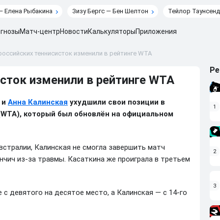
— Елена Рыбакина
Зизу Бергс — Бен Шелтон
Тейлор Таунсенд
гнозы
Матч-центр
Новости
Калькуляторы
Приложения
российских теннисисток изменили в рейтинге WTA
Ре
сток изменили в рейтинге WTA
и
Анна Калинская
ухудшили свои позиции в
1
(WTA), который был обновлён на официальном
встралии, Калинская не смогла завершить матч
2
нчич из-за травмы. Касаткина же проиграла в третьем
3
 с девятого на десятое место, а Калинская — с 14-го