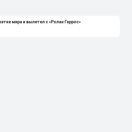
етке мира и вылетел с «Ролан Гаррос»
е теннисистов на «Ролан Гаррос»
за травмы запястья
т мы объявим бойкот из-за призовых