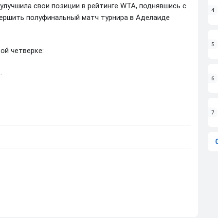
лучшила свои позиции в рейтинге WTA, поднявшись с
4
авершить полуфинальный матч турнира в Аделаиде
5
ой четверке:
.
6
7