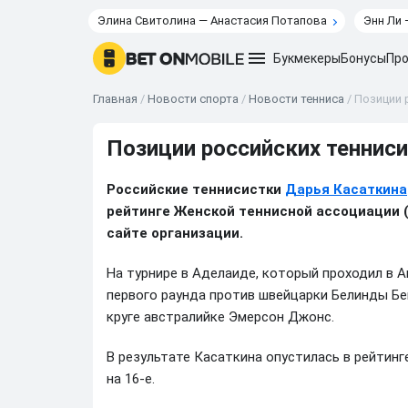
Элина Свитолина — Анастасия Потапова
Энн Ли 
Букмекеры
Бонусы
Про
Главная
/
Новости спорта
/
Новости тенниса
/
Позиции 
Позиции российских тенниси
Российские теннисистки
Дарья Касаткина
рейтинге Женской теннисной ассоциации 
сайте организации.
На турнире в Аделаиде, который проходил в А
первого раунда против швейцарки Белинды Бе
круге австралийке Эмерсон Джонс.
В результате Касаткина опустилась в рейтинге
на 16-е.