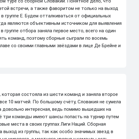
ом туре со сборной Словакии. Понятное дело, что
этой встречи, а также фаворитом не только на выход
о в группе Е. Будем отталкиваться от официальных
егда являются объективным источником для выявления
в группе отбора заняла первое место, всего на один
пять команд, поэтому сборные сыграли по восемь
главе со своими главными звёздами в лице Де Брейне и
, которая состояла из шести команд и заняла второе
все 10 матчей. По большому счёту, Словакия не сумела
ла довольно интересная, ведь помимо вышедших на
ё три команды имеют шансы попасть на турнир путем
рвые места в своих группах Лиги Наций. Сборная
 выход из группы, так как особо значимых звезд в