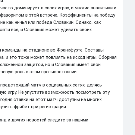
и.
часто доминирует в своих играх, и многие аналитики и
 фаворитом в этой встрече. Коэффициенты на победу
кие как ничья или победа Словакии. Однако, как
ойти всё, и Словакия может удивить своих
и команды на стадионе во Франкфурте. Составы
а, и это тоже может повлиять на исход игры. Сборная
слаженной защитой, но и Словакия имеет свои
чевую роль в этом противостоянии.
редстоящий матч в социальных сетях, делясь
ую игру. Не упустите возможность посмотреть эту
годня ставки на этот матч доступны на многих
лучить фрибет при регистрации.
анд и других новостей следите за нашими