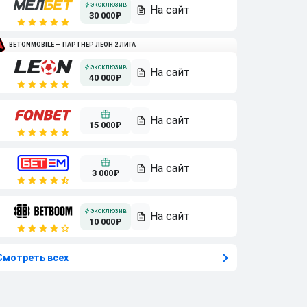
30 000₽
BETONMOBILE — ПАРТНЕР ЛЕОН 2 ЛИГА
40 000₽
15 000₽
3 000₽
10 000₽
Смотреть всех