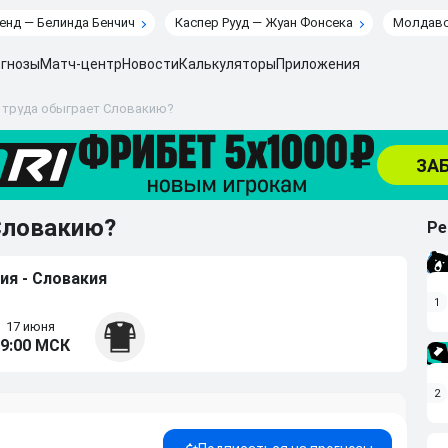
енд — Белинда Бенчич
Каспер Рууд — Жуан Фонсека
Молдавс
гнозы
Матч-центр
Новости
Калькуляторы
Приложения
з труда обыграет Словакию?
 Словакию?
Ре
ия - Словакия
1
17 июня
9:00 МСК
2