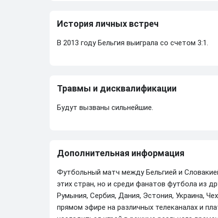
История личных встреч
В 2013 году Бельгия выиграла со счетом 3:1.
Травмы и дисквалификации
Будут вызваны сильнейшие.
Дополнительная информация
Футбольный матч между Бельгией и Словакие
этих стран, но и среди фанатов футбола из дру
Румыния, Сербия, Дания, Эстония, Украина, Ч
прямом эфире на различных телеканалах и п