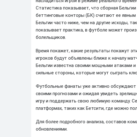
насладиться игрой в режиме реального времен
Статистика показывает, что сборная Бельгии 
беттинговые конторы (БК) считают ее явным
Бельгии часто ниже, чем на другие исходы, та
показывает практика, в футболе может произ
болельщиков.
Время покажет, какие результаты покажут эт
игроков будут объявлены ближе к началу матч
Бельгии известна своими мощными атаками и 
сильные стороны, которые могут сыграть клю
Футбольные фанаты уже активно обсуждают п
своими прогнозами и ожидая увидеть зрелищн
игру и поддержать свою любимую команду. Се
платформах, таких как Бетсити, где можно по
Для более подробного анализа, составов ком
обновлениями.