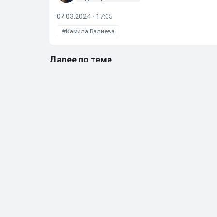
07.03.2024 • 17:05
Камила Валиева
Далее по теме
Министр Дегтярев раскритиковал переход сы
27.05.2026
•
14:53
Мостовой прокомментировал решение сына П
23.05.2026
•
11:51
Алиев отреагировал на слухи, что они с Ариной
08.05.2026
•
10:22
Бывшую фигуристку чемпионку ОИ Дюамель от