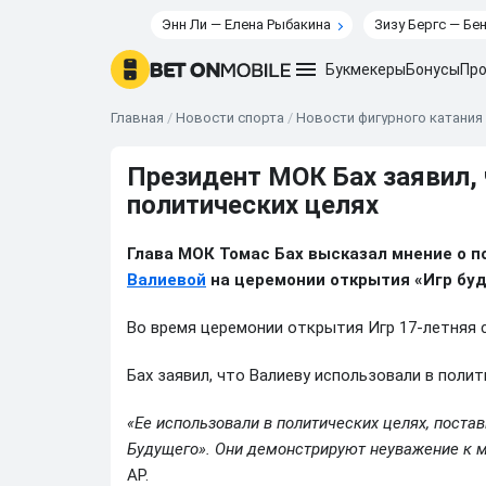
Энн Ли — Елена Рыбакина
Зизу Бергс — Бе
Букмекеры
Бонусы
Про
Главная
/
Новости спорта
/
Новости фигурного катания
Президент МОК Бах заявил, 
политических целях
Глава МОК Томас Бах высказал мнение о 
Валиевой
на церемонии открытия «Игр буд
Во время церемонии открытия Игр 17-летняя
Бах заявил, что Валиеву использовали в полит
«Ее использовали в политических целях, поста
Будущего». Они демонстрируют неуважение к
AP.