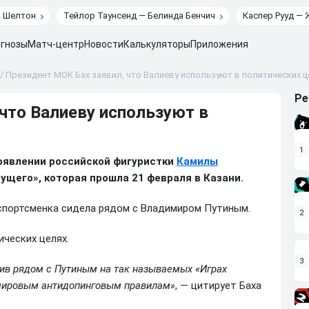
н Шелтон
Тейлор Таунсенд — Белинда Бенчич
Каспер Рууд — 
гнозы
Матч-центр
Новости
Калькуляторы
Приложения
/
Президент МОК Бах заявил, что Валиеву используют в политических ц
Ре
что Валиеву используют в
1
появлении российской фигуристки
Камилы
ущего», которая прошла 21 февраля в Казани.
 спортсменка сидела рядом с Владимиром Путиным.
2
ических целях.
3
вив рядом с Путиным на так называемых «Играх
 мировым антидопинговым правилам»
, — цитирует Баха