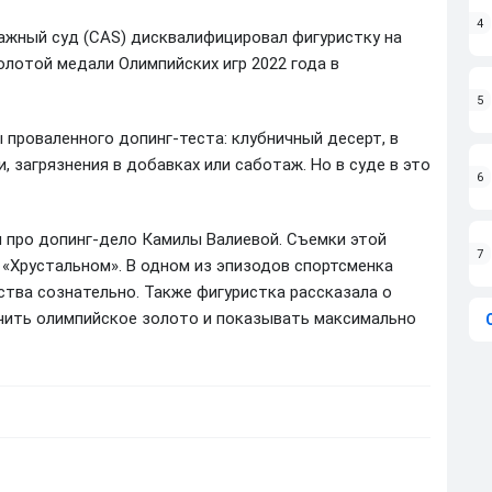
4
ажный суд (CAS) дисквалифицировал фигуристку на
олотой медали Олимпийских игр 2022 года в
5
проваленного допинг-теста: клубничный десерт, в
, загрязнения в добавках или саботаж. Но в суде в это
6
м про допинг-дело Камилы Валиевой. Съемки этой
7
 «Хрустальном». В одном из эпизодов спортсменка
ства сознательно. Также фигуристка рассказала о
учить олимпийское золото и показывать максимально