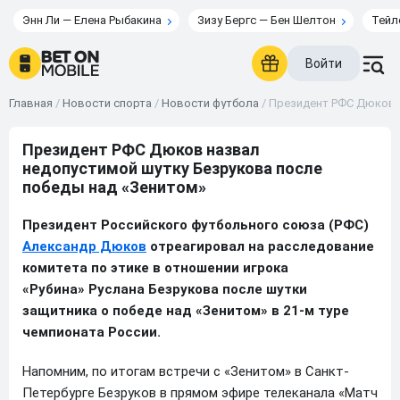
Энн Ли — Елена Рыбакина
Зизу Бергс — Бен Шелтон
Тейл
Войти
Главная
/
Новости спорта
/
Новости футбола
/
Президент РФС Дюков н
Президент РФС Дюков назвал
недопустимой шутку Безрукова после
победы над «Зенитом»
Президент Российского футбольного союза (РФС)
Александр Дюков
отреагировал на расследование
комитета по этике в отношении игрока
«Рубина» Руслана Безрукова после шутки
защитника о победе над «Зенитом» в 21-м туре
чемпионата России.
Напомним, по итогам встречи с «Зенитом» в Санкт-
Петербурге Безруков в прямом эфире телеканала «Матч