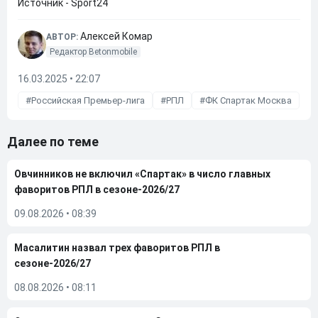
Источник - Sport24
Алексей Комар
АВТОР:
Редактор Betonmobile
16.03.2025 • 22:07
Российская Премьер-лига
РПЛ
ФК Спартак Москва
Далее по теме
Овчинников не включил «Спартак» в число главных
фаворитов РПЛ в сезоне-2026/27
09.08.2026
•
08:39
Масалитин назвал трех фаворитов РПЛ в
сезоне-2026/27
08.08.2026
•
08:11