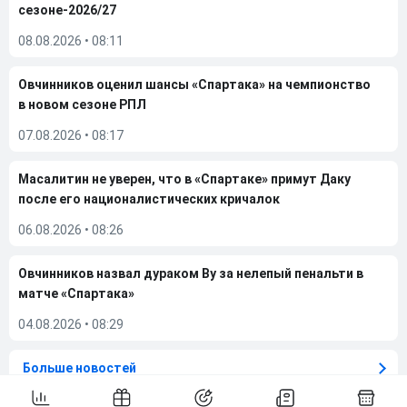
сезоне-2026/27
08.08.2026
•
08:11
Овчинников оценил шансы «Спартака» на чемпионство
в новом сезоне РПЛ
07.08.2026
•
08:17
Масалитин не уверен, что в «Спартаке» примут Даку
после его националистических кричалок
06.08.2026
•
08:26
Овчинников назвал дураком Ву за нелепый пенальти в
матче «Спартака»
04.08.2026
•
08:29
Больше новостей