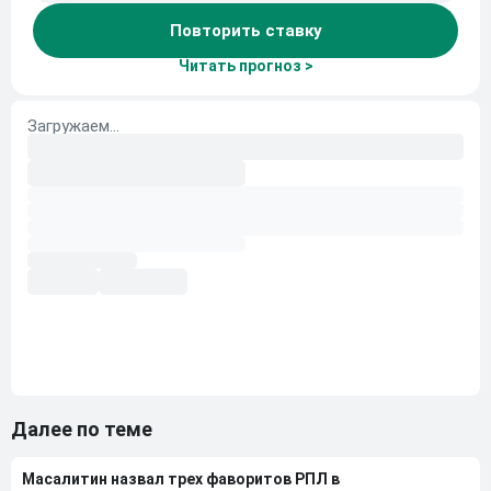
Повторить ставку
Читать прогноз >
Далее по теме
Масалитин назвал трех фаворитов РПЛ в