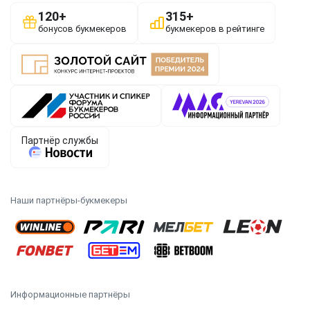
Наши партнёры-букмекеры
Информационные партнёры