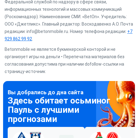
Федеральной службой по надзору в сфере связи,
информационных технологий и массовых коммуникаций
(Роскомнадзор). Наименование СМИ: «BetOn». Учредитель:
ООО «Джетликс». Главный редактор: Воскодавенко А.О. Почта
редакции: info@betonmobile.ru. Номер телефона редакции:
+7
929 862 99 92
.
Betonmobile не является букмекерской конторой и не
организует игры на деньги • Перепечатка материалов без
согласования допустима при наличии dofollow-ссылки на
страницу-источник