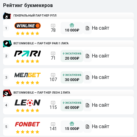
Рейтинг букмекеров
ГЕНЕРАЛЬНЫЙ ПАРТНЕР РПЛ
1
10 000₽
78
BETONMOBILE — ПАРТНЕР PARI 1 ЛИГА
2
71
20 000₽
3
107
30 000₽
BETONMOBILE — ПАРТНЕР ЛЕОН 2 ЛИГА
4
115
40 000₽
5
15 000₽
141