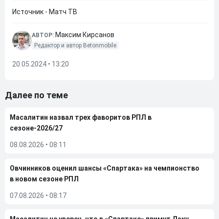
Источник - Матч ТВ
Максим Кирсанов
АВТОР:
Редактор и автор Betonmobile
20.05.2024 • 13:20
Далее по теме
Масалитин назвал трех фаворитов РПЛ в
сезоне-2026/27
08.08.2026
•
08:11
Овчинников оценил шансы «Спартака» на чемпионство
в новом сезоне РПЛ
07.08.2026
•
08:17