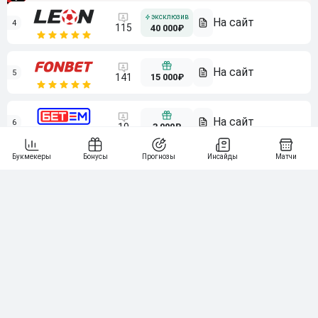
4
115
40 000₽
5
15 000₽
141
6
3 000₽
19
7
64
10 000₽
Смотреть всех