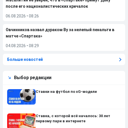
Масалитин не уверен, что в «Спартаке» примут Даку
после его националистических кричалок
06.08.2026
•
08:26
Овчинников назвал дураком Ву за нелепый пенальти в
матче «Спартака»
04.08.2026
•
08:29
Больше новостей
Выбор редакции
Ставки на футбол по xG-модели
Ставка, с которой всё началось: 30 лет
первому пари в интернете