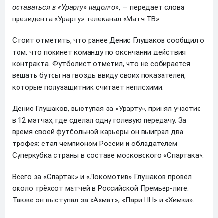
оставаться в «Урарту» надолго»
, — передает слова
президента «Урарту» телеканал «Матч ТВ».
Стоит отметить, что ранее Денис Глушаков сообщил о
том, что покинет команду по окончании действия
контракта. Футболист отметил, что не собирается
вешать бутсы на гвоздь ввиду своих показателей,
которые полузащитник считает неплохими.
Денис Глушаков, выступая за «Урарту», принял участие
в 12 матчах, где сделал одну голевую передачу. За
время своей футбольной карьеры он выиграл два
трофея: стал чемпионом России и обладателем
Суперкубка страны в составе московского «Спартака».
Всего за «Спартак» и «Локомотив» Глушаков провёл
около трёхсот матчей в Российской Премьер-лиге.
Также он выступал за «Ахмат», «Пари НН» и «Химки».