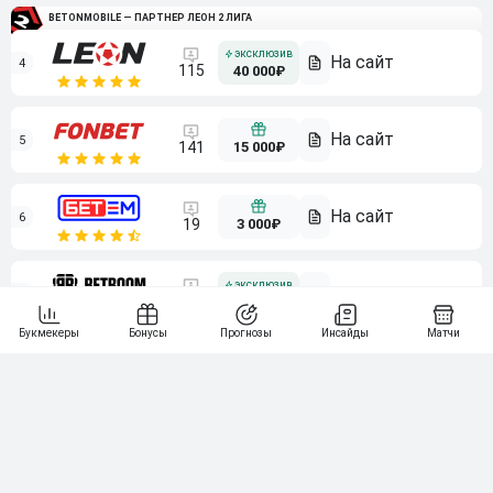
BETONMOBILE — ПАРТНЕР ЛЕОН 2 ЛИГА
4
115
40 000₽
5
15 000₽
141
6
3 000₽
19
7
64
10 000₽
Смотреть всех