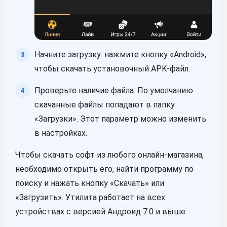
Начните загрузку: нажмите кнопку «Android»,
чтобы скачать установочный APK-файл.
Проверьте наличие файла: По умолчанию
скачанные файлы попадают в папку
«Загрузки». Этот параметр можно изменить
в настройках.
Чтобы скачать софт из любого онлайн-магазина,
необходимо открыть его, найти программу по
поиску и нажать кнопку «Скачать» или
«Загрузить». Утилита работает на всех
устройствах с версией Андроид 7.0 и выше.