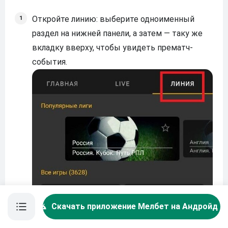
Откройте линию: выберите одноименный
раздел на нижней панели, а затем — таку же
вкладку вверху, чтобы увидеть прематч-
события.
Скачать приложение Мелбет на Андройд 📲