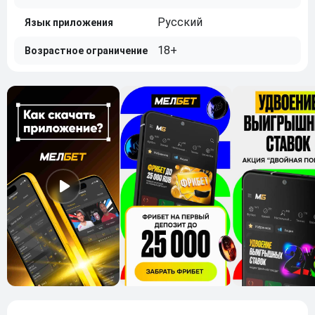
Русский
Язык приложения
18+
Возрастное ограничение