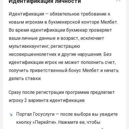
Идентификация личности
Идентификация — обязательное требование к
новым игрокам в букмекерской конторе Мелбет.
Во время идентификации букмекер проверяет
ваши личные данные и возраст, исключает
мультиаккаунтинг, регистрацию
несовершеннолетних и другие нарушения. Без
идентификации игрок не может пополнить счет,
получить приветственный бонус Мелбет и начать
делать ставки.
Сразу после регистрации программа предлагает
игроку 2 варианта идентификации:
Портал Госуслуги — после выбора вы увидите
кнопку «Перейти». Нажмите ее, чтобы