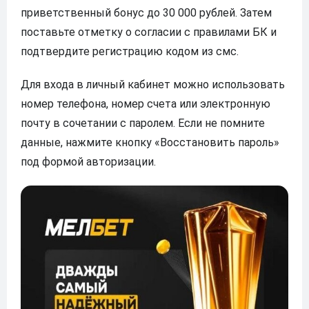
приветственный бонус до 30 000 рублей. Затем
поставьте отметку о согласии с правилами БК и
подтвердите регистрацию кодом из смс.
Для входа в личный кабинет можно использовать
номер телефона, номер счета или электронную
почту в сочетании с паролем. Если не помните
данные, нажмите кнопку «Восстановить пароль»
под формой авторизации.