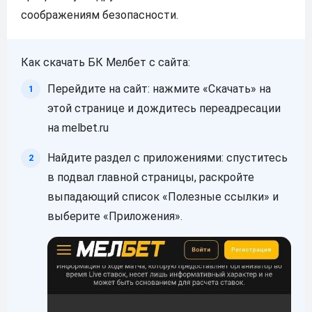
соображениям безопасности.
Как скачать БК Мелбет с сайта:
Перейдите на сайт: нажмите «Скачать» на
этой странице и дождитесь переадресации
на melbet.ru
Найдите раздел с приложениями: спуститесь
в подвал главной страницы, раскройте
выпадающий список «Полезные ссылки» и
выберите «Приложения».