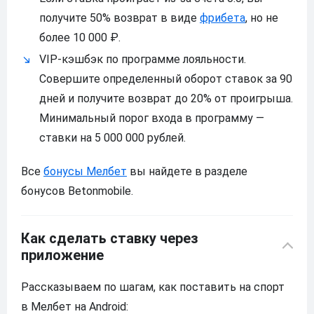
получите 50% возврат в виде
фрибета
, но не
более 10 000 ₽.
VIP-кэшбэк по программе лояльности.
Совершите определенный оборот ставок за 90
дней и получите возврат до 20% от проигрыша.
Минимальный порог входа в программу —
ставки на 5 000 000 рублей.
Все
бонусы Мелбет
вы найдете в разделе
бонусов Betonmobile.
Как сделать ставку через
приложение
Рассказываем по шагам, как поставить на спорт
в Мелбет на Android: