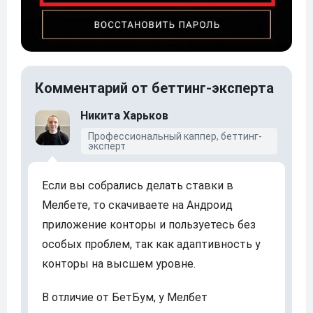
Комментарий от беттинг-эксперта
Никита Харьков
Профессиональный каппер, беттинг-
эксперт
Если вы собрались делать ставки в
Мелбете, то скачиваете на Андроид
приложение конторы и пользуетесь без
особых проблем, так как адаптивность у
конторы на высшем уровне.
В отличие от БетБум, у Мелбет