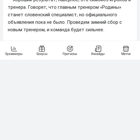
тренера. Говорят, что главным тренером «Родины»
станет словенский специалист, но официального
объявления пока не было. Проведем зимний сбор с
новым тренером, и команда будет сильнее.
— В тренерский штаб «Родины» входит известный
в прошлом бомбардир Владимир Бесчастных. Как
складываются ваши отношения?
— Отлично. Изначально, когда я начинал выступать за
«Родину» несколько лет назад, он стал в команде
тренером нападающих. Еще тогда сложились хорошие
отношения, Владимир Евгеньевич многому меня научил.
Как и Роман Анатольевич Павлюченко — тоже хороший
тренер и достойный человек. Когда меня вызвали на
две последние игры, у них вдвоем неплохая связка
была. Приятно, когда такие люди тебе помогают,
постоянно что-то подсказывают. Очень им за все
благодарен.