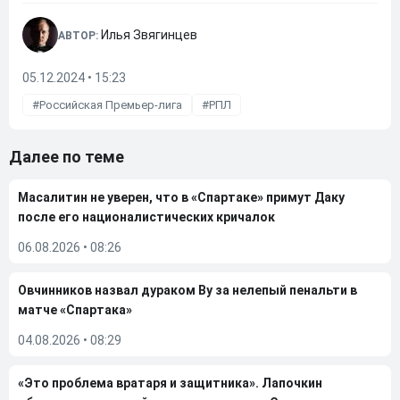
Илья Звягинцев
АВТОР:
05.12.2024 • 15:23
Российская Премьер-лига
РПЛ
Далее по теме
Масалитин не уверен, что в «Спартаке» примут Даку
после его националистических кричалок
06.08.2026
•
08:26
Овчинников назвал дураком Ву за нелепый пенальти в
матче «Спартака»
04.08.2026
•
08:29
«Это проблема вратаря и защитника». Лапочкин