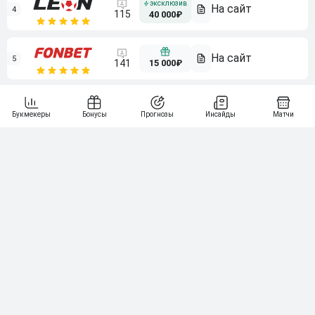
4
115
40 000₽
5
15 000₽
141
6
3 000₽
19
7
64
10 000₽
Смотреть всех