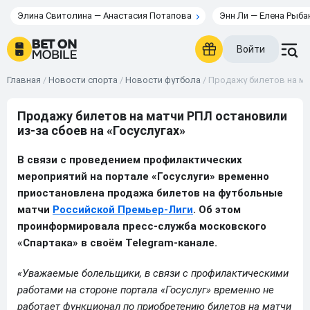
Элина Свитолина — Анастасия Потапова
Энн Ли — Елена Рыба
Войти
Главная
/
Новости спорта
/
Новости футбола
/
Продажу билетов на мат
Продажу билетов на матчи РПЛ остановили
из-за сбоев на «Госуслугах»
В связи с проведением профилактических
мероприятий на портале «Госуслуги» временно
приостановлена продажа билетов на футбольные
матчи
Российской Премьер-Лиги
. Об этом
проинформировала пресс-служба московского
«Спартака» в своём Telegram-канале.
«Уважаемые болельщики, в связи с профилактическими
работами на стороне портала «Госуслуг» временно не
работает функционал по приобретению билетов на матчи