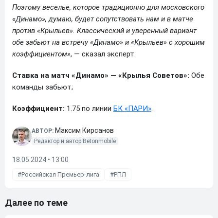
Поэтому веселье, которое традиционно для московского
«Динамо», думаю, будет сопутствовать нам и в матче
против «Крыльев». Классический и уверенный вариант
обе забьют на встречу «Динамо» и «Крыльев» с хорошим
коэффициентом»
, — сказал эксперт.
Ставка на матч «Динамо» — «Крылья Советов»:
Обе
команды забьют;
Коэффициент:
1.75 по линии
БК «ПАРИ»
.
Максим Кирсанов
АВТОР:
Редактор и автор Betonmobile
18.05.2024 • 13:00
Российская Премьер-лига
РПЛ
Далее по теме