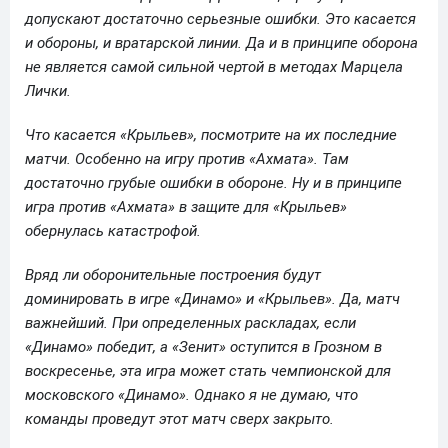
допускают достаточно серьезные ошибки. Это касается
и обороны, и вратарской линии. Да и в принципе оборона
не является самой сильной чертой в методах Марцела
Лички.
Что касается «Крыльев», посмотрите на их последние
матчи. Особенно на игру против «Ахмата». Там
достаточно грубые ошибки в обороне. Ну и в принципе
игра против «Ахмата» в защите для «Крыльев»
обернулась катастрофой.
Вряд ли оборонительные построения будут
доминировать в игре «Динамо» и «Крыльев». Да, матч
важнейший. При определенных раскладах, если
«Динамо» победит, а «Зенит» оступится в Грозном в
воскресенье, эта игра может стать чемпионской для
московского «Динамо». Однако я не думаю, что
команды проведут этот матч сверх закрыто.