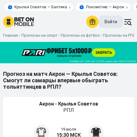
Крылья Советов — Балтика
Локомотив — Акрон
Войти
Главная
/
Прогнозы на спорт
/
Прогнозы на футбол
/
Прогнозы на РПЛ
Прогноз на матч Акрон — Крылья Советов:
Смогут ли самарцы впервые обыграть
тольяттинцев в РПЛ?
Акрон - Крылья Советов
РПЛ
19 июля
15:30 МСК