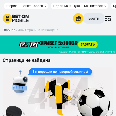
Шериф — Санкт-Галлен
Борац Баня-Лука — МЛ Витебск
Б
Войти
Главная
/
404. Страница не найдена
Страница не найдена