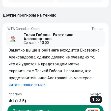
другие прогнозы на теннис
WTA Canadian Open
Теннис
Талия Гибсон - Екатерина
Александрова
Сегодня
•
18:00
Заметно выше в рейтинге находится Екатерина
Александрова, однако далеко не очевидно то,
что ей удастся в предстоящем матче
справиться с Талией Гибсон. Напомним, что
представительница Австралии на мастерсе
уверенно преодолела две первые стадии,
читать полностью
побеждая в двух сетах, да и повторим, что
прогноз
коэфф
теннисистка в этом году уже обыгрывала
1.65
Ф1 (+3.5)
противницу из России. Рек
Повторить ставку