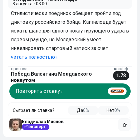
8 августа
•
03:00
Стилистически поединок обещает пройти под
диктовку российского бойца. Каппелоцца будет
искать шанс для одного нокаутирующего удара в
первом раунде, но Молдавский умеет
нивелировать стартовый натиск за счет
грамотной работы в клинче и своевременных
читать полностью
переводов на землю. Измотав бразильца
прогноз
коэфф
Победа Валентина Молдавского
постоянным давлением и контролем в партере,
1.78
нокаутом
Валентин заставит оп
Повторить ставку
Сыграет ли ставка?
Да
0%
Нет
0%
Владислав Мяснов
эксперт