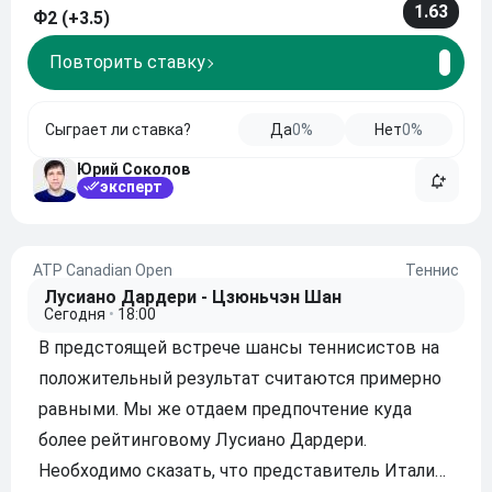
не слишком стабилен, и считаем, чт
1.63
Ф2 (+3.5)
Повторить ставку
Сыграет ли ставка?
Да
0%
Нет
0%
Юрий Соколов
эксперт
ATP Canadian Open
Теннис
Лусиано Дардери - Цзюньчэн Шан
Сегодня
•
18:00
В предстоящей встрече шансы теннисистов на
положительный результат считаются примерно
равными. Мы же отдаем предпочтение куда
более рейтинговому Лусиано Дардери.
Необходимо сказать, что представитель Италии