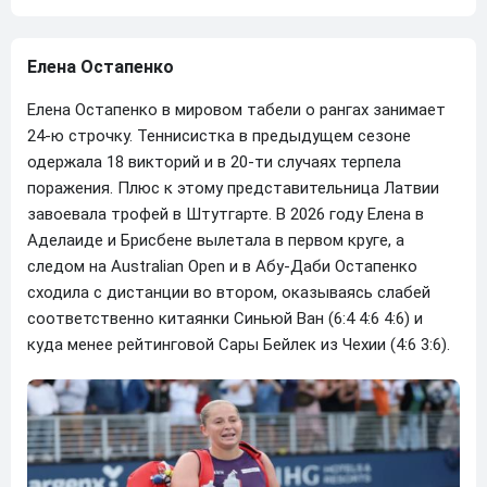
Елена Остапенко
Елена Остапенко в мировом табели о рангах занимает
24-ю строчку. Теннисистка в предыдущем сезоне
одержала 18 викторий и в 20-ти случаях терпела
поражения. Плюс к этому представительница Латвии
завоевала трофей в Штутгарте. В 2026 году Елена в
Аделаиде и Брисбене вылетала в первом круге, а
следом на Australian Open и в Абу-Даби Остапенко
сходила с дистанции во втором, оказываясь слабей
соответственно китаянки Синьюй Ван (6:4 4:6 4:6) и
куда менее рейтинговой Сары Бейлек из Чехии (4:6 3:6).