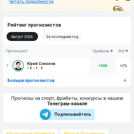
Рейтинг прогнозистов
Август 2026
За последний год
Прогнозист
Прибыль
ROI
Юрий Соколов
1
+
500
+2%
+
5
=
1
-
3
Больше прогнозистов
Прогнозы на спорт, фрибеты, конкурсы в нашем
Телеграм-канале
Подписывайтесь
Анастасия Захарова
Елена Остапенко