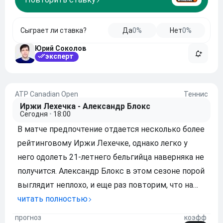
Сыграет ли ставка?
Да
0%
Нет
0%
Юрий Соколов
эксперт
ATP Canadian Open
Теннис
Иржи Лехечка - Александр Блокс
Сегодня
•
18:00
В матче предпочтение отдается несколько более
рейтинговому Иржи Лехечке, однако легко у
него одолеть 21-летнего бельгийца наверняка не
получится. Александр Блокс в этом сезоне порой
выглядит неплохо, и еще раз повторим, что на
своем прошлом турнире теннисист остановился
читать полностью
только в финале. В свою очередь Иржи Лехечка
прогноз
коэфф