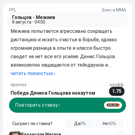
PFL
Бокс и ММА
Гольцов - Межиев
8 августа
•
04:00
Межиев попытается агрессивно сокращать
дистанцию и искать счастья в борьбе, однако
огромная разница в опыте и классе быстро
сведет на нет все его усилия. Денис Гольцов
великолепно защищается от тейкдаунов и
обладает сокрушительным ударом, поэтому без
читать полностью
труда перехватит инициативу на дистанции.
прогноз
коэфф
Встречая дебютанта тяжелыми комбинациями в
1.75
Победа Дениса Гольцова нокаутом
стойке, Гольцо
Повторить ставку
Сыграет ли ставка?
Да
0%
Нет
0%
Владислав Мяснов