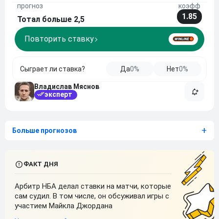
стойке. Миллер редко финиширует соперниц,
прогноз
коэфф
предпочитая выигрывать решениями, а у
1.85
Тотал больше 2,5
Оливейры за плечам
Повторить ставку
Сыграет ли ставка?
Да
0%
Нет
0%
Владислав Мяснов
эксперт
Больше прогнозов
Арбитр НБА делал ставки на матчи, которые
сам судил. В том числе, он обсуживал игры с
участием Майкла Джордана