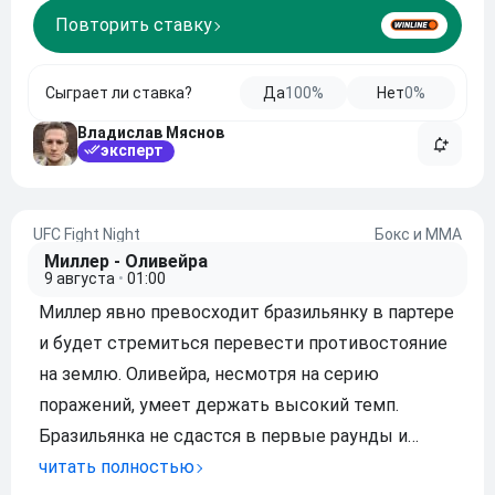
Повторить ставку
Сыграет ли ставка?
Да
100%
Нет
0%
Владислав Мяснов
эксперт
UFC Fight Night
Бокс и ММА
Миллер - Оливейра
9 августа
•
01:00
Миллер явно превосходит бразильянку в партере
и будет стремиться перевести противостояние
на землю. Оливейра, несмотря на серию
поражений, умеет держать высокий темп.
Бразильянка не сдастся в первые раунды и
постарается вымотать американку разменами в
читать полностью