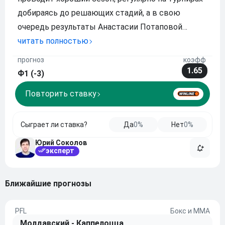
добираясь до решающих стадий, а в свою
очередь результаты Анастасии Потаповой
оставляют желать лучшего. Так из шести
читать полностью
предыдущих встреч теннисистка выиграла
прогноз
коэфф
всего две, и ей будет тяжело навязать борьбу
1.65
Ф1 (-3)
своей более именитой п
Повторить ставку
Сыграет ли ставка?
Да
0%
Нет
0%
Юрий Соколов
эксперт
ближайшие прогнозы
PFL
Бокс и ММА
Молдавский - Каппелоцца