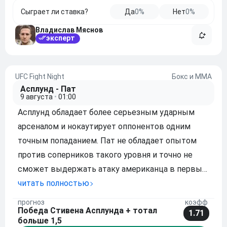
Сыграет ли ставка?
Да
0%
Нет
0%
Владислав Мяснов
эксперт
UFC Fight Night
Бокс и ММА
Асплунд - Пат
9 августа
•
01:00
Асплунд обладает более серьезным ударным
арсеналом и нокаутирует оппонентов одним
точным попаданием. Пат не обладает опытом
против соперников такого уровня и точно не
сможет выдержать атаку американца в первые
минуты боя. При этом бразилец сумеет
читать полностью
продержаться больше одного раунда за счет
прогноз
коэфф
Победа Стивена Асплунда + тотал
габаритов и работы в клинче. Моя ставка:
1.71
больше 1,5
Победа Стивена Асп