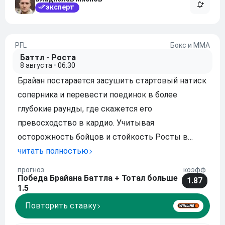
эксперт
PFL
Бокс и ММА
Баттл - Роста
8 августа
•
06:30
Брайан постарается засушить стартовый натиск
соперника и перевести поединок в более
глубокие раунды, где скажется его
превосходство в кардио. Учитывая
осторожность бойцов и стойкость Росты в
начальных отрезках, бой вряд ли завершится
читать полностью
слишком быстро, но на дистанции Баттл заберет
прогноз
коэфф
Победа Брайана Баттла + Тотал больше
инициативу и доведет дело до победы. Моя
1.87
1.5
ставка: Победа Брайана Баттл
Повторить ставку