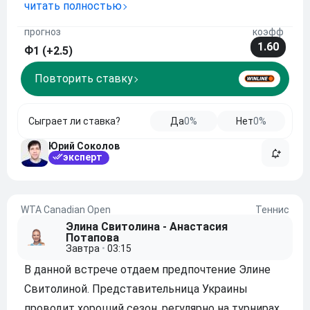
в этом году порой показывает неплохую игру, а в
читать полностью
свою очередь Цзюньчэн Шан второй сезон
прогноз
коэфф
кряду на кортах появляется крайне редко, и
1.60
Ф1 (+2.5)
особых успехо
Повторить ставку
Сыграет ли ставка?
Да
0%
Нет
0%
Юрий Соколов
эксперт
WTA Canadian Open
Теннис
Элина Свитолина - Анастасия
Потапова
Завтра
•
03:15
В данной встрече отдаем предпочтение Элине
Свитолиной. Представительница Украины
проводит хороший сезон, регулярно на турнирах