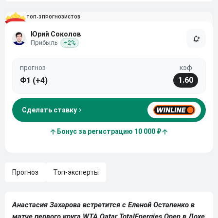
ТОП-3 ПРОГНОЗИСТОВ
Юрий Соколов
Прибыль
+2%
прогноз
кэф
1.60
Ф1 (+4)
Сделать ставку
Бонус за регистрацию 10 000 ₽
Прогноз
Топ-эксперты
Анастасия Захарова встретится с Еленой Остапенко в
матче первого круга WTA Qatar TotalEnergies Open в Дохе