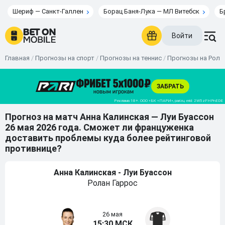
Шериф — Санкт-Галлен
Борац Баня-Лука — МЛ Витебск
Б
Войти
Главная
/
Прогнозы на спорт
/
Прогнозы на теннис
/
Прогнозы на Рола
Прогноз на матч Анна Калинская — Луи Буассон
26 мая 2026 года. Сможет ли француженка
доставить проблемы куда более рейтинговой
противнице?
Анна Калинская - Луи Буассон
Ролан Гаррос
26 мая
15:30 МСК