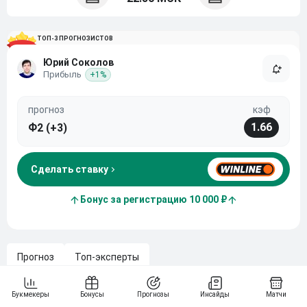
ТОП-3 ПРОГНОЗИСТОВ
Юрий Соколов
Прибыль
+1%
прогноз
кэф
1.66
Ф2 (+3)
Сделать ставку
Бонус за регистрацию 10 000 ₽
Прогноз
Топ-эксперты
Артур Филс встретится с Иржи Лехечкой в матче