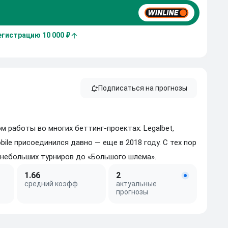
егистрацию 10 000 ₽
Подписаться на прогнозы
м работы во многих беттинг-проектах: Legalbet,
ile присоединился давно — еще в 2018 году. С тех пор
 небольших турниров до «Большого шлема».
1.66
2
средний коэфф
актуальные
прогнозы