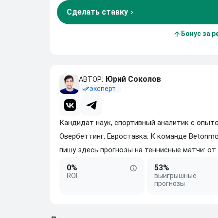
Сделать ставку
Бонус за р
Юрий Соколов
эксперт
Кандидат наук, спортивный аналитик с опыто
Овербеттинг, Евроставка. К команде Betonmob
пишу здесь прогнозы на теннисные матчи: от
0%
53%
ROI
выигрышные
прогнозы