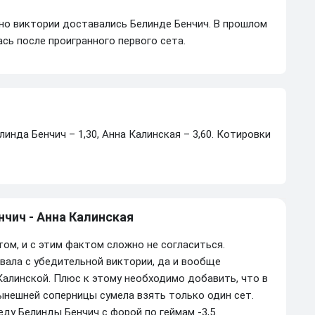
но виктории доставались Белинде Бенчич. В прошлом
ась после проигранного первого сета.
линда Бенчич – 1,30, Анна Калинская – 3,60. Котировки
нчич - Анна Калинская
ом, и с этим фактом сложно не согласиться.
ала с убедительной виктории, да и вообще
Калинской. Плюс к этому необходимо добавить, что в
ынешней соперницы сумела взять только один сет.
ду Белинды Бенчич с форой по геймам -3,5.