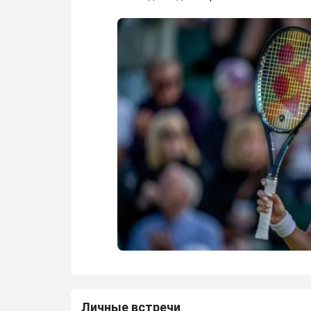
Личные встречи