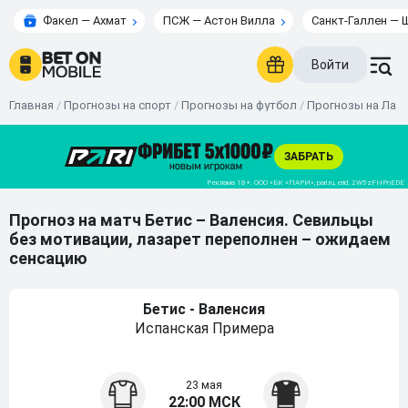
Факел — Ахмат
ПСЖ — Астон Вилла
Санкт-Галлен — 
Войти
Главная
/
Прогнозы на спорт
/
Прогнозы на футбол
/
Прогнозы на Ла Л
Прогноз на матч Бетис – Валенсия. Севильцы
без мотивации, лазарет переполнен – ожидаем
сенсацию
Бетис - Валенсия
Испанская Примера
23 мая
22:00 МСК