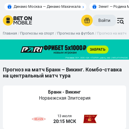
Динамо Москва — Динамо Махачкала
Зенит — Родина 
Войти
Главная
/
Прогнозы на спорт
/
Прогнозы на футбол
/
Прогноз на матч 
Прогноз на матч Бранн – Викинг. Комбо-ставка
на центральный матч тура
Бранн - Викинг
Норвежская Элитсерия
13 июля
20:15 МСК