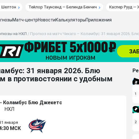
н Шелтон
Тейлор Таунсенд — Белинда Бенчич
Каспер Рууд — 
гнозы
Матч-центр
Новости
Калькуляторы
Приложения
гнозы на НХЛ
/
Прогноз на матч Чикаго – Коламбус: 31 января 2026. 
ламбус: 31 января 2026. Блю
Ре
м в противостоянии с удобным
1
 - Коламбус Блю Джекетс
НХЛ
31 января
2
4:30 МСК