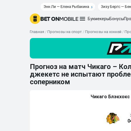
Энн Ли — Елена Рыбакина
Зизу Бергс — Бе
Букмекеры
Бонусы
Про
Главная
/
Прогнозы на спорт
/
Прогнозы на хоккей
/
Про
Прогноз на матч Чикаго – Ко
джекетс не испытают пробле
соперником
Чикаго Блэкхокс
0