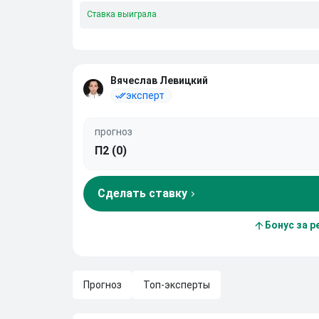
Ставка выиграла
Вячеслав Левицкий
эксперт
прогноз
П2 (0)
Сделать ставку
Бонус за р
Прогноз
Топ-эксперты