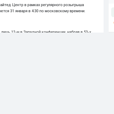
айтед Центр в рамках регулярного розыгрыша
ется 31 января в 4:30 по московскому времени.
лишь 12-м в Западной конференции, набрав в 53-х
ольше на 2 пункта. В текущем сезоне дрозды 16 раз
емя, дважды вырвали победу в овертайме и еще 3 раза
м стадионе ястребами собрано 11 викторий в 29
гостях – 10 побед в 24 играх.
ли в среду, на выезде – на Эксел Энерджи-Центр
ребы вели с разницей в 3 шайбы, но не удержали
рии буллитов со счетом 3:4 Б.
ге – 2,6 шайб. Индивидуальный тотал (3,5) дрозды
всех в лиге. Количество шайб, которые ястребы
 игр Чикаго пропустил больше трех шайб в основное