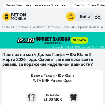
Элина Свитолина — Анастасия Потапова
Энн Ли — Елена Рыба
Войти
Главная
/
Прогнозы на спорт
/
Прогнозы на теннис
/
Прогнозы на ВТА
Прогноз на матч Далма Галфи — Юэ Юань 2
марта 2026 года. Сможет ли венгерка взять
реванш за поражение недельной давности?
Далма Галфи - Юэ Юань
WTA BNP Paribas Open
02 марта
21:00 МСК