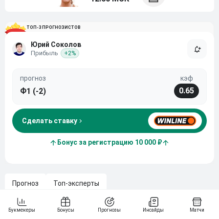
ТОП-3 ПРОГНОЗИСТОВ
Юрий Соколов
Прибыль
+2%
прогноз
кэф
0.65
Ф1 (-2)
Сделать ставку
Бонус за регистрацию 10 000 ₽
Прогноз
Топ-эксперты
Даяна Ястремская встретится с Сарой Бейлек в матче