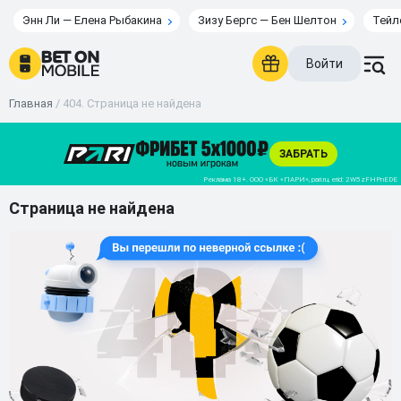
Энн Ли — Елена Рыбакина
Зизу Бергс — Бен Шелтон
Тейл
Войти
Главная
/
404. Страница не найдена
Страница не найдена