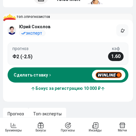
ТОП-3 ПРОГНОЗИСТОВ
Юрий Соколов
эксперт
прогноз
кэф
1.60
Ф2 (-2.5)
Сделать ставку
Бонус за регистрацию 10 000 ₽
Прогноз
Топ-эксперты
Дженсон Бруксби встретится с Кареном Хачановым в