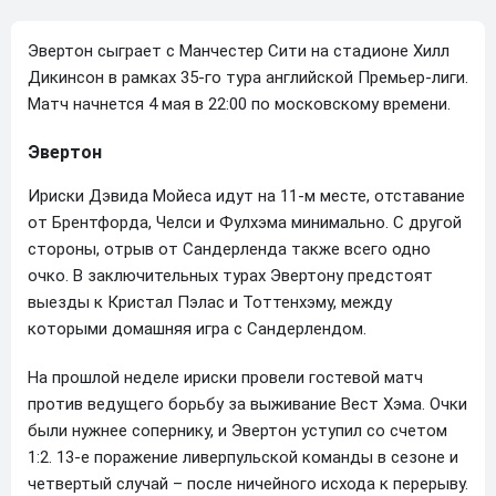
Эвертон сыграет с Манчестер Сити на стадионе Хилл
Дикинсон в рамках 35-го тура английской Премьер-лиги.
Матч начнется 4 мая в 22:00 по московскому времени.
Эвертон
Ириски Дэвида Мойеса идут на 11-м месте, отставание
от Брентфорда, Челси и Фулхэма минимально. С другой
стороны, отрыв от Сандерленда также всего одно
очко. В заключительных турах Эвертону предстоят
выезды к Кристал Пэлас и Тоттенхэму, между
которыми домашняя игра с Сандерлендом.
На прошлой неделе ириски провели гостевой матч
против ведущего борьбу за выживание Вест Хэма. Очки
были нужнее сопернику, и Эвертон уступил со счетом
1:2. 13-е поражение ливерпульской команды в сезоне и
четвертый случай – после ничейного исхода к перерыву.