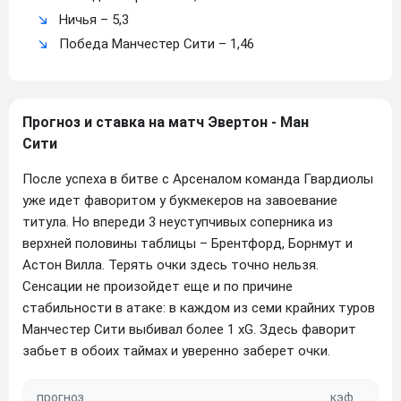
Ничья – 5,3
Победа Манчестер Сити – 1,46
Прогноз и ставка на матч Эвертон - Ман
Сити
После успеха в битве с Арсеналом команда Гвардиолы
уже идет фаворитом у букмекеров на завоевание
титула. Но впереди 3 неуступчивых соперника из
верхней половины таблицы – Брентфорд, Борнмут и
Астон Вилла. Терять очки здесь точно нельзя.
Сенсации не произойдет еще и по причине
стабильности в атаке: в каждом из семи крайних туров
Манчестер Сити выбивал более 1 xG. Здесь фаворит
забьет в обоих таймах и уверенно заберет очки.
прогноз
кэф