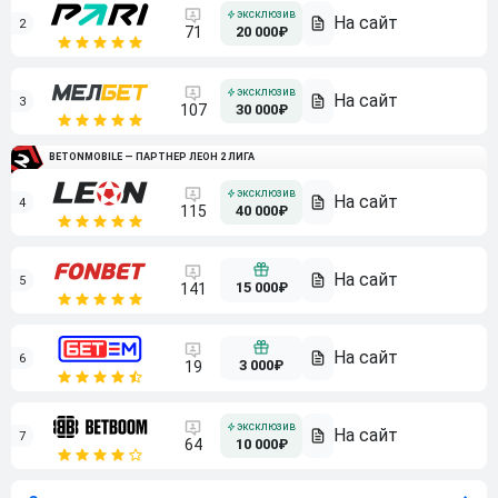
2
71
20 000₽
3
107
30 000₽
BETONMOBILE — ПАРТНЕР ЛЕОН 2 ЛИГА
4
115
40 000₽
5
15 000₽
141
6
3 000₽
19
7
64
10 000₽