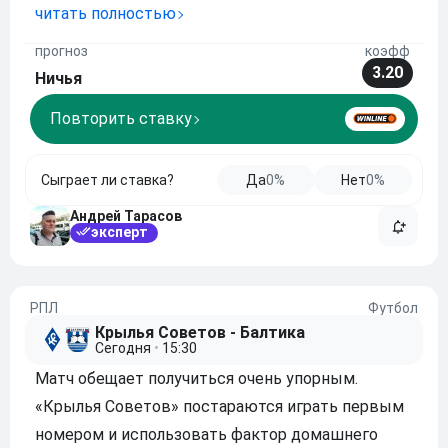
силовой борьбе, и, скорее всего, матч будет
читать полностью
вязким, с минимумом голевых моментов.
прогноз
коэфф
История встреч тоже говорит о плотных играх. В
3.20
Ничья
последних матчах н
Повторить ставку
Сыграет ли ставка?
Да
0%
Нет
0%
Андрей Тарасов
эксперт
РПЛ
Футбол
Крылья Советов - Балтика
Сегодня
•
15:30
Матч обещает получиться очень упорным.
«Крылья Советов» постараются играть первым
номером и использовать фактор домашнего